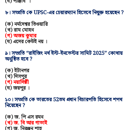
(ঘ)
পাঞ্জাব
।
৮। সম্প্রতি কে
UPSC-
এর চেয়ারম্যান হিসেবে নিযুক্ত হয়েছেন
?
(ক)
নর্মদেশ্বর তিওয়ারি
(
খ)
রাম মোহন
(গ)
অজয় কুমার
(ঘ)
এদের কেউই নয়
।
৯। সম্প্রতি
“
রাইজিং নর্থ ইস্ট-ইনভেস্টর সামিট 2025
”
কোথায়
অনুষ্ঠিত হবে
?
(ক)
ইটানগর
(খ)
দিসপুর
(গ)
নয়াদিল্লী
(ঘ)
জয়পুর
।
১০। সম্প্রতি কে ভারতের 52তম প্রধান বিচারপতি হিসেবে শপথ
নিয়েছেন
?
(ক)
জ
.
পি
এস রমন
(খ) জ
.
বি
আর গাভাই
(গ) জ
.
নিরঞ্জন শাহ