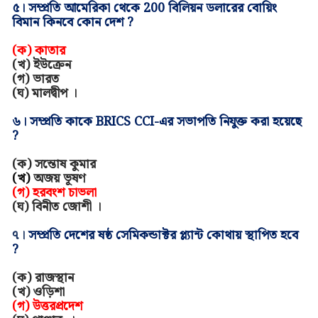
৫।
সম্প্রতি আমেরিকা থেকে 200 বিলিয়ন ডলারের বোয়িং
বিমান কিনবে কোন দেশ
?
(ক)
কাতার
(খ)
ইউক্রেন
(গ)
ভারত
(ঘ)
মালদ্বীপ
।
৬। সম্প্রতি কাকে
BRICS CCI-
এর সভাপতি নিযুক্ত করা হয়েছে
?
(ক) সন্তোষ কুমার
(খ)
অজয় ভূষণ
(গ) হরবংশ চা
ভলা
(ঘ)
বিনীত জোশী
।
৭।
সম্প্রতি দেশের ষষ্ঠ সেমিকন্ডাক্টর প্ল্যান্ট কোথায় স্থাপিত হবে
?
(ক) রাজস্থান
(খ)
ওড়িশা
(গ)
উত্তরপ্রদেশ