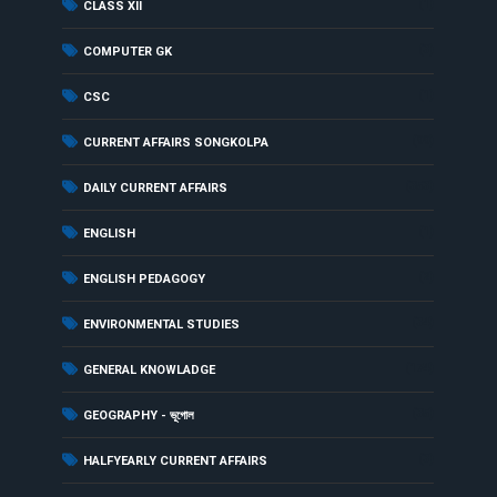
(1)
CLASS XII
(3)
COMPUTER GK
(1)
CSC
(99)
CURRENT AFFAIRS SONGKOLPA
(353)
DAILY CURRENT AFFAIRS
(1)
ENGLISH
(2)
ENGLISH PEDAGOGY
(34)
ENVIRONMENTAL STUDIES
(174)
GENERAL KNOWLADGE
(35)
GEOGRAPHY - ভূগোল
(3)
HALFYEARLY CURRENT AFFAIRS