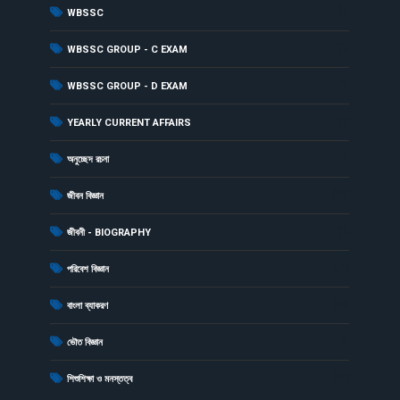
(5)
WBSSC
(1)
WBSSC GROUP - C EXAM
(1)
WBSSC GROUP - D EXAM
(1)
YEARLY CURRENT AFFAIRS
(2)
অনুচ্ছেদ রচনা
(79)
জীবন বিজ্ঞান
(1)
জীবনী - BIOGRAPHY
(34)
পরিবেশ বিজ্ঞান
(17)
বাংলা ব্যাকরণ
(6)
ভৌত বিজ্ঞান
(14)
শিশুশিক্ষা ও মনস্তত্ব