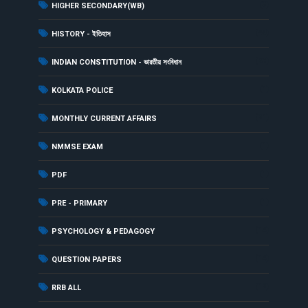
(3)
HIGHER SECONDARY(WB)
(48)
HISTORY - ইতিহাস
(23)
INDIAN CONSTITUTION - ভারতীয় সংবিধান
(1)
KOLKATA POLICE
(21)
MONTHLY CURRENT AFFAIRS
(1)
NMMSE EXAM
(1)
PDF
(1)
PRE - PRIMARY
(14)
PSYCHOLOGY & PEDAGOGY
(14)
QUESTION PAPERS
(12)
RRB ALL