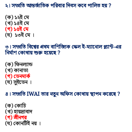
২। সম্প্রতি আন্তর্জাতিক পরিবার দিবস কবে পালিত হয়
?
(ক)
১২ই মে
(খ)
১৪ই মে
(গ)
১৫ই মে
(
ঘ
)
১৩ই মে
।
৩। সম্প্রতি বিশ্বের প্রথম বাণিজ্যিক স্কেল ই-ম্যানোল প্ল্যান্ট
-এর
নির্মাণ
কোথায়
শুরু হয়েছে ?
(ক) ফিনল্যান্ড
(খ) কানাডা
(গ)
ডেনমার্ক
(ঘ)
সুইডেন
।
৪। সম্প্রতি
IWAI
তার নতুন অফিস কোথায় স্থাপন করেছে
?
(ক)
কোচি
(খ)
হায়দ্রাবাদ
(গ)
শ্রীনগর
(ঘ)
কোনটিই নয়
।