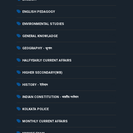
(2)
ENGLISH PEDAGOGY
(34)
ENVIRONMENTAL STUDIES
(174)
GENERAL KNOWLADGE
(35)
GEOGRAPHY - ভূগোল
(3)
HALFYEARLY CURRENT AFFAIRS
(3)
HIGHER SECONDARY(WB)
(48)
HISTORY - ইতিহাস
(23)
INDIAN CONSTITUTION - ভারতীয় সংবিধান
(1)
KOLKATA POLICE
(21)
MONTHLY CURRENT AFFAIRS
(1)