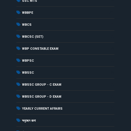
(2)
SSC MTS
(21)
WBBPE
(1)
WBCS
(1)
WBCSC (SET)
(4)
WBP CONSTABLE EXAM
(1)
WBPSC
(5)
WBSSC
(1)
WBSSC GROUP - C EXAM
(1)
WBSSC GROUP - D EXAM
(1)
YEARLY CURRENT AFFAIRS
(2)
অনুচ্ছেদ রচনা