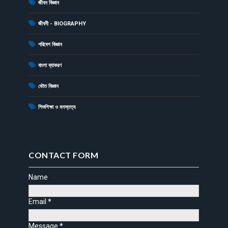
(79)
জীবন বিজ্ঞান
(1)
জীবনী - BIOGRAPHY
(34)
পরিবেশ বিজ্ঞান
(17)
বাংলা ব্যাকরণ
(6)
ভৌত বিজ্ঞান
(14)
শিশুশিক্ষা ও মনস্তত্ব
CONTACT FORM
Name
Email
*
Message
*