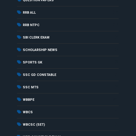
QUESTION PAPERS
(12)
RRB ALL
(17)
RRB NTPC
(2)
SBI CLERK EXAM
(3)
SCHOLARSHIP NEWS
(3)
SPORTS GK
(1)
SSC GD CONSTABLE
(2)
SSC MTS
(21)
WBBPE
(1)
WBCS
(1)
WBCSC (SET)