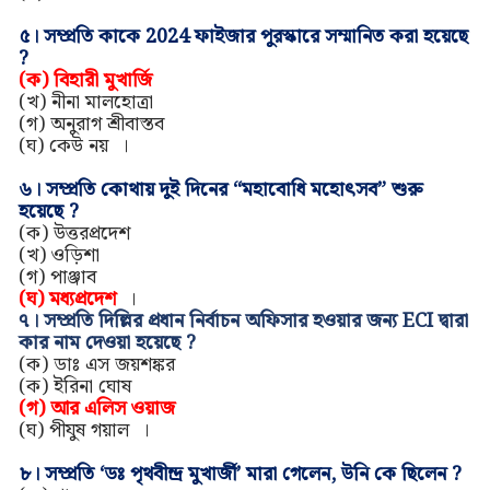
৫।
সম্প্রতি কাকে 2024 ফাইজার পুরস্কারে সম্মানিত করা হয়েছে
?
(ক)
বিহারী মুখার্জি
(খ) নীনা মালহোত্রা
(গ)
অনুরাগ শ্রীবাস্তব
(ঘ) কেউ নয়
।
৬।
সম্প্রতি কোথায় দুই দিনের “মহাবোধি মহোৎসব” শুরু
হয়েছে ?
(ক)
উত্তরপ্রদেশ
(খ)
ওড়িশা
(গ)
পাঞ্জাব
(ঘ)
মধ্যপ্রদেশ
।
৭।
সম্প্রতি দিল্লির প্রধান নির্বাচন অফিসার হওয়ার জন্য ECI দ্বারা
কার নাম দেওয়া হয়েছে ?
(ক)
ডাঃ এস জয়শঙ্কর
(ক)
ইরিনা ঘোষ
(গ)
আর এলিস ওয়াজ
(ঘ)
পীযুষ গয়াল
।
৮।
সম্প্রতি ‘ডঃ পৃথবীন্দ্র মুখার্জী’ মারা গেলেন, উনি কে ছিলেন ?