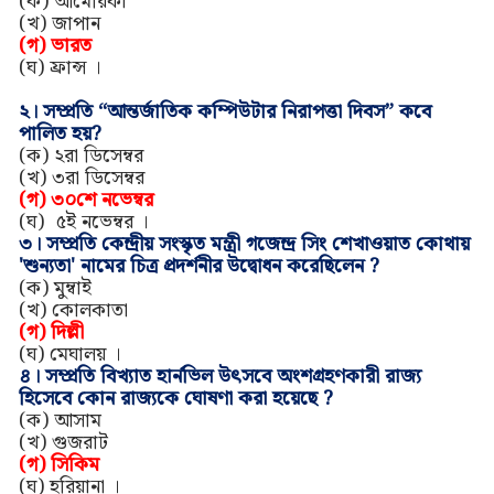
(ক)
আমেরিকা
(খ)
জাপান
(গ)
ভারত
(ঘ)
ফ্রান্স
।
২।
সম্প্রতি “আন্তর্জাতিক কম্পিউটার নিরাপত্তা দিবস” কবে
পালিত হয়?
(ক)
২রা ডিসেম্বর
(খ)
৩রা ডিসেম্বর
(গ) ৩০শে নভেম্বর
(
ঘ
)
৫ই নভেম্বর
।
৩।
সম্প্রতি কেন্দ্রীয় সংস্কৃত মন্ত্রী গজেন্দ্র সিং শেখাওয়াত কোথায়
'শুন্যতা' নামের চিত্র প্রদর্শনীর উদ্বোধন করেছিলেন ?
(ক) মুম্বাই
(খ)
কোলকাতা
(গ)
দিল্লী
(ঘ) মেঘালয়
।
৪।
সম্প্রতি বিখ্যাত হার্নভিল উৎসবে অংশগ্রহণকারী রাজ্য
হিসেবে কোন রাজ্যকে ঘোষণা করা হয়েছে ?
(ক)
আসাম
(খ)
গুজরাট
(গ)
সিকিম
(ঘ)
হরিয়ানা
।