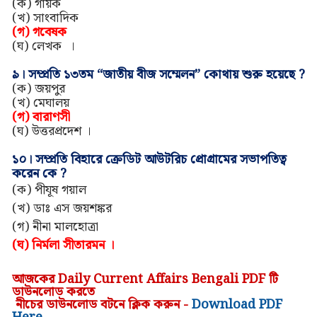
(ক)
গায়ক
(
খ
)
সাংবাদিক
(গ)
গবেষক
(ঘ)
লেখক
।
৯।
সম্প্রতি ১৩তম “জাতীয় বীজ সম্মেলন” কোথায় শুরু হয়েছে ?
(ক) জয়পুর
(খ)
মেঘালয়
(গ)
বারাণসী
(ঘ)
উত্তরপ্রদেশ
।
১০।
সম্প্রতি বিহারে ক্রেডিট আউটরিচ প্রোগ্রামের সভাপতিত্ব
করেন কে ?
(ক) পীযূষ গয়াল
(খ) ডাঃ এস জয়শঙ্কর
(গ) নীনা মালহোত্রা
(ঘ) নির্মলা সীতারমন ।
আজকের Daily Current Affairs Bengali PDF টি
ডাউনলোড করতে
নীচের ডাউনলোড বটনে ক্লিক করুন
-
Download PDF