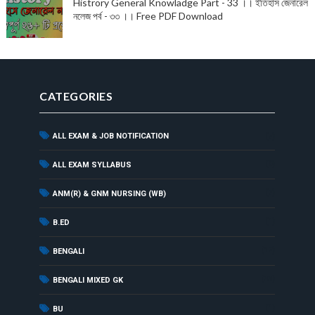
Histrory General Knowladge Part - 33 ।। ইতিহাস জেনারেল
নলেজ পর্ব - ৩৩ ।। Free PDF Download
CATEGORIES
ALL EXAM & JOB NOTIFICATION
(7)
(9)
ALL EXAM SYLLABUS
(7)
ANM(R) & GNM NURSING (WB)
(1)
B.ED
(17)
BENGALI
(33)
BENGALI MIXED GK
(1)
BU