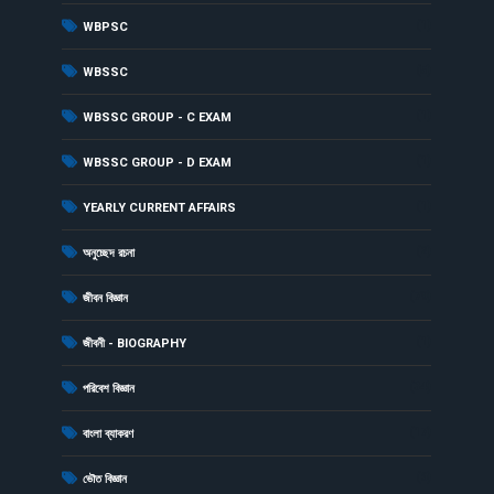
(1)
WBPSC
(5)
WBSSC
(1)
WBSSC GROUP - C EXAM
(1)
WBSSC GROUP - D EXAM
(1)
YEARLY CURRENT AFFAIRS
(2)
অনুচ্ছেদ রচনা
(79)
জীবন বিজ্ঞান
(1)
জীবনী - BIOGRAPHY
(34)
পরিবেশ বিজ্ঞান
(17)
বাংলা ব্যাকরণ
(6)
ভৌত বিজ্ঞান