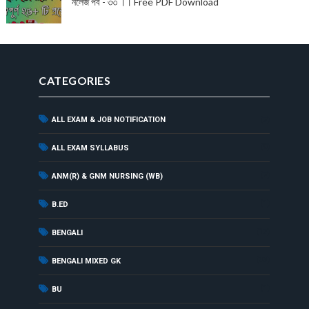
নলেজ পর্ব - ৩৩ ।। Free PDF Download
CATEGORIES
ALL EXAM & JOB NOTIFICATION
(7)
(9)
ALL EXAM SYLLABUS
(7)
ANM(R) & GNM NURSING (WB)
(1)
B.ED
(17)
BENGALI
(33)
BENGALI MIXED GK
(1)
BU